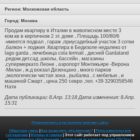
Регион:
Московская область
Город:
Москва
Продам квартиру в Италии в живописном месте 3
ком.кв в кирпичном 2 эт. доме , Площадь 100/80/6
-имеется подвал , гараж ,приусадебный участок 3 сотки
,балкон + лоджия .Квартира в Бедизоле недалеко от
lago garda , лечебница cola termali , дисней Gardaland
,рядом дет.сад ,школы, бассейн , магазины
,супермеркато Леоне , аэропорт Монтикьяре -Верона
-Милан , ж.д вокзал Дезенцано , много парков
,экологически чистая зона , рыбалка , с мебелью , и
машиной Смарт , цена 250 т.евро ,тел. +39 3290358546
Нати
Дата публикации: 8.Апр. 13:18
Дата изменения: 8.Апр.
15:31
Переключиться на полную версию сайта
Обратная связь
|
Как выделить объявление?
|
Пользовательское
соглашение
|
Купоны и скидки
| Этот сайт работает под управлением
программного обеспечения с открытым исходным кодом OSClass
.