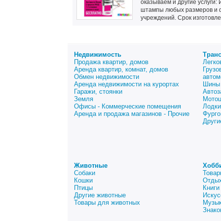
оказываем и другие услуги:
штампы любых размеров и ф
учреждений. Срок изготовлен
Недвижимость
Тран
Продажа квартир, домов
Легко
Аренда квартир, комнат, домов
Грузо
Обмен недвижимости
автом
Аренда недвижимости на курортах
Шины 
Гаражи, стоянки
Автоз
Земля
Мото
Офисы - Коммерческие помещения
Лодки
Аренда и продажа магазинов - Прочие
Фурго
Други
Животные
Хобб
Собаки
Товар
Кошки
Отдых
Птицы
Книги
Другие животные
Искус
Товары для животных
Музык
Знако