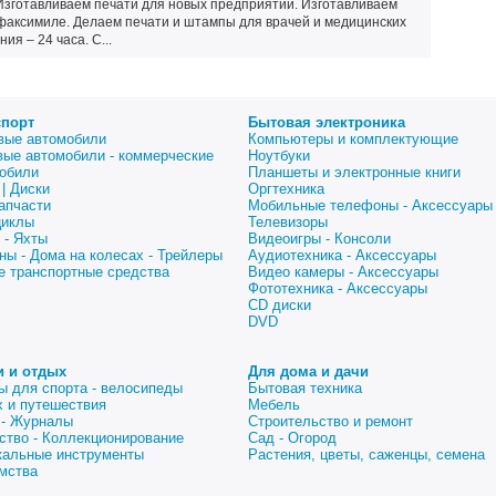
 Изготавливаем печати для новых предприятий. Изготавливаем
аксимиле. Делаем печати и штампы для врачей и медицинских
ия – 24 часа. С...
спорт
Бытовая электроника
вые автомобили
Компьютеры и комплектующие
вые автомобили - коммерческие
Ноутбуки
обили
Планшеты и электронные книги
| Диски
Оргтехника
апчасти
Мобильные телефоны - Аксессуары
циклы
Телевизоры
 - Яхты
Видеоигры - Консоли
ны - Дома на колесах - Трейлеры
Аудиотехника - Аксессуары
е транспортные средства
Видео камеры - Аксессуары
Фототехника - Аксессуары
CD диски
DVD
и и отдых
Для дома и дачи
ы для спорта - велосипеды
Бытовая техника
 и путешествия
Мебель
 - Журналы
Строительство и ремонт
ство - Коллекционирование
Сад - Огород
альные инструменты
Растения, цветы, саженцы, семена
мства