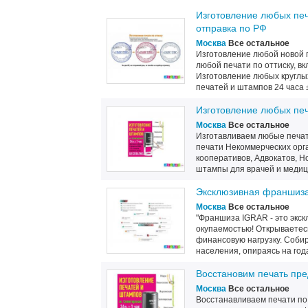
Изготовление любых печ
отправка по РФ
Москва
Все остальное
Изготовление любой новой п
любой печати по оттиску, в
Изготовление любых круглы
печатей и штампов 24 часа ± 
Изготовление любых печ
Москва
Все остальное
Изготавливаем любые печат
печати Некоммерческих орг
кооперативов, Адвокатов, Н
штампы для врачей и медици
Эксклюзивная франшиза
Москва
Все остальное
"Франшиза IGRAR - это экск
окупаемостью! Открываетес
финансовую нагрузку. Соби
населения, опираясь на год
Восстановим печать пре
Москва
Все остальное
Восстанавливаем печати по 