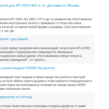
атей для ИП ООО НКО и т.п. Доставка по Москве,
ечати ИП, ООО, АО, НКО, СНТ и др. по реквизитам. Изготовление
ключая иностранные печати с бумажного оттиска или скана.
х печатей, штампов любой формы и размера. Срок изготовления
1 час. До...
атей с доставкой
и для любых предприятий и организаций: печати для ИП и ООО,
анизаций и Садоводческих товариществ, Жилищных
отариусов и любые другие. Изготавливаем любые печати и
нских учреждений – от треугол...
 пункта выдачи IGRAR без роялти
люзивный пункт выдачи в твоем городе без роялти и быстрой
ь на базе любого пункта выдачи и этим снижаете операционную и
раем самые востребованные позиции на города свыше 30000
ами собранную анали...
дприятия по оттиску
оттиску. Качественная отрисовка и подбор шрифтов. А также