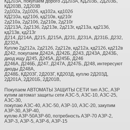
КД203А, покупаем дорого 2Д203А, КД203Б, 2Д203Б,
КД203В, 2Д203В
2д102а, 2д102б, кд102а, кд102б
КД210а, кд210б, кд210в, кд210г
2д210а, 2д210б, 2д210в, 2д210г
2Д213А, 2д213б, 2д213в, 2д213г, кд213а, кд213б,
кд213в, кд213г
Д214, Д214А, Д215, Д215А, Д231, Д231А, Д231Б, Д232,
Д232А,
Куплю 2д212а, 2д212б, 2д212в, кд212а, кд212б, кд212в
Д242, покупаем Д242А, Д242Б, Д243, Д243А, Д243Б,
диод ищу Д245, Д245А, Д245Б, Д246
Д246А, Д246Б, Д247, Д247А, Д247Б, Д248, интересуют
диоды Д248А,
Д248Б, КД203Г, 2Д203Г, КД203Д, куплю 2Д203Д,
2Д201А, 2Д201Б, 2Д201В,
Покупаем АВТОМАТЫ ЗАЩИТЫ СЕТИ тип АЗС, АЗР
купим автомат защиты сети АЗС-5, АЗС-10, АЗС-25,
АЗС-30,
покупаю АЗС-40, АЗС-50, АЗР-10, АЗС-20, закупим
АЗР-30, АЗР-40,
куплю АЗР-50АЗР-60, потребность АЗР-70 АЗР-2,
АЗР-3, АЗР-5, АЗР-6, АЗР-15