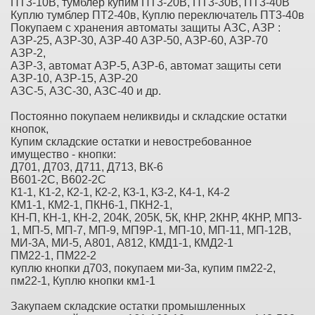
ПТ3-10В, тумблер купим ПТ3-20В, ПТ3-30В, ПТ3-40В
Куплю тумблер ПТ2-40в, Куплю переключатель ПТ3-40в
Покупаем с хранения автоматы защиты АЗС, АЗР :
АЗР-25, АЗР-30, АЗР-40 АЗР-50, АЗР-60, АЗР-70
АЗР-2,
АЗР-3, автомат АЗР-5, АЗР-6, автомат защиты сети
АЗР-10, АЗР-15, АЗР-20
АЗС-5, АЗС-30, АЗС-40 и др.
Постоянно покупаем неликвиды и складские остатки
кнопок,
Купим складские остатки и невостребованное
имущество - кнопки:
Д701, Д703, Д711, Д713, ВК-6
В601-2С, В602-2С
К1-1, К1-2, К2-1, К2-2, К3-1, К3-2, К4-1, К4-2
КМ1-1, КМ2-1, ПКН6-1, ПКН2-1,
КН-П, КН-1, КН-2, 204К, 205К, 5К, КНР, 2КНР, 4КНР, МП3-
1, МП-5, МП-7, МП-9, МП9Р-1, МП-10, МП-11, МП-12В,
МИ-3А, МИ-5, А801, А812, КМД1-1, КМД2-1
ПМ22-1, ПМ22-2
куплю кнопки д703, покупаем ми-3а, купим пм22-2,
пм22-1, Куплю кнопки км1-1
Закупаем складские остатки промышленных