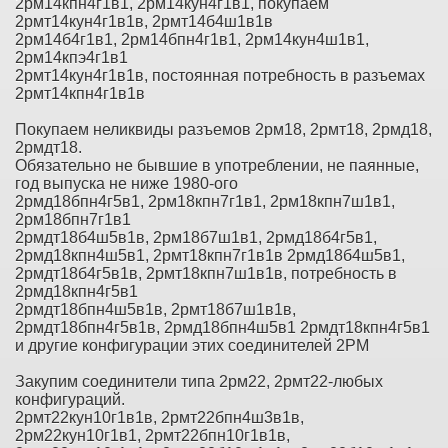
2рм14кпн4г1в1, 2рм14кун4г1в1, покупаем
2рмт14кун4г1в1в, 2рмт14б4ш1в1в
2рм14б4г1в1, 2рм14бпн4г1в1, 2рм14кун4ш1в1,
2рм14кпэ4г1в1
2рмт14кун4г1в1в, постоянная потребность в разъемах
2рмт14кпн4г1в1в
Покупаем неликвиды разъемов 2рм18, 2рмт18, 2рмд18,
2рмдт18.
Обязательно не бывшие в употреблении, не паянные,
год выпуска не ниже 1980-ого
2рмд18бпн4г5в1, 2рм18кпн7г1в1, 2рм18кпн7ш1в1,
2рм18бпн7г1в1
2рмдт18б4ш5в1в, 2рм18б7ш1в1, 2рмд18б4г5в1,
2рмд18кпн4ш5в1, 2рмт18кпн7г1в1в 2рмд18б4ш5в1,
2рмдт18б4г5в1в, 2рмт18кпн7ш1в1в, потребность в
2рмд18кпн4г5в1
2рмдт18бпн4ш5в1в, 2рмт18б7ш1в1в,
2рмдт18бпн4г5в1в, 2рмд18бпн4ш5в1 2рмдт18кпн4г5в1
и другие конфигурации этих соединителей 2РМ
Закупим соединители типа 2рм22, 2рмт22-любых
конфигураций.
2рмт22кун10г1в1в, 2рмт22бпн4ш3в1в,
2рм22кун10г1в1, 2рмт22бпн10г1в1в,