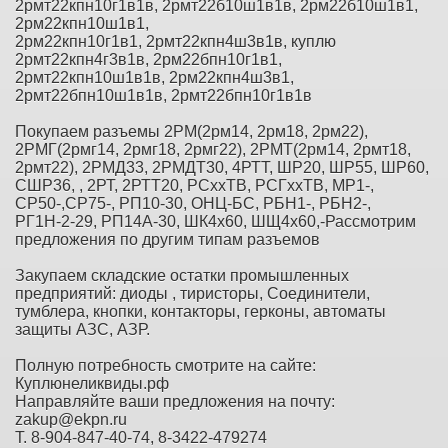
2рмт22кпн10г1в1в, 2рмт22б10ш1в1в, 2рм22б10ш1в1,
2рм22кпн10ш1в1,
2рм22кпн10г1в1, 2рмт22кпн4ш3в1в, куплю
2рмт22кпн4г3в1в, 2рм22бпн10г1в1,
2рмт22кпн10ш1в1в, 2рм22кпн4ш3в1,
2рмт22бпн10ш1в1в, 2рмт22бпн10г1в1в
Покупаем разъемы 2РМ(2рм14, 2рм18, 2рм22),
2РМГ(2рмг14, 2рмг18, 2рмг22), 2РМТ(2рм14, 2рмт18,
2рмт22), 2РМД33, 2РМДТ30, 4РТТ, ШР20, ШР55, ШР60,
СШР36, , 2РТ, 2РТТ20, РСххТВ, РСГххТВ, МР1-,
СР50-,СР75-, РП10-30, ОНЦ-БС, РБН1-, РБН2-,
РГ1Н-2-29, РП14А-30, ШК4х60, ШЩ4х60,-Рассмотрим
предложения по другим типам разъемов
Закупаем складские остатки промышленных
предприятий: диоды , тиристоры, Соединители,
тумблера, кнопки, контакторы, герконы, автоматы
защиты АЗС, АЗР.
Полную потребность смотрите на сайте:
Куплюнеликвиды.рф
Направляйте ваши предложения на почту:
zakup@ekpn.ru
Т. 8-904-847-40-74, 8-3422-479274