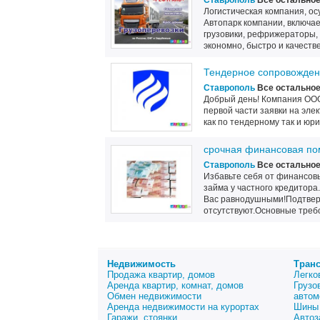
Ставрополь
Все остально
Логистическая компания, о
Автопарк компании, включа
грузовики, рефрижераторы,
экономно, быстро и качестве
Тендерное сопровожде
Ставрополь
Все остально
Добрый день! Компания ООО
первой части заявки на эле
как по тендерному так и юр
срочная финансовая п
Ставрополь
Все остально
Избавьте себя от финансов
займа у частного кредитор
Вас равнодушными!Подтвер
отсутствуют.Основные требо
Недвижимость
Тран
Продажа квартир, домов
Легко
Аренда квартир, комнат, домов
Грузо
Обмен недвижимости
автом
Аренда недвижимости на курортах
Шины 
Гаражи, стоянки
Автоз