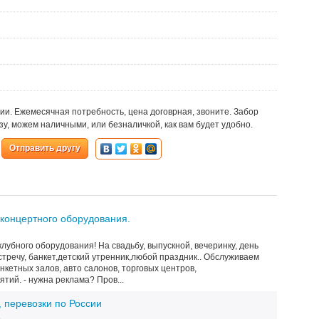
и. Ежемесячная потребность, цена договрная, звоните. Забор
зу, можем наличными, или безналичкой, как вам будет удобно.
Отправить другу
т,концертного оборудования.
клубного оборудования! На свадьбу, выпускной, вечеринку, день
тречу, банкет,детский утренник,любой праздник.. Обслуживаем
нкетных залов, авто салонов, торговых центров,
ий. - нужна реклама? Пров...
 перевозки по России