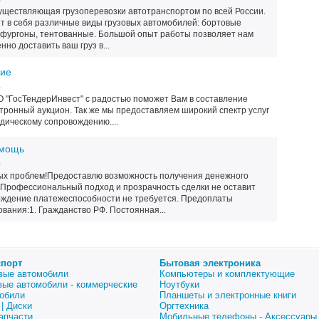
е
существляющая грузоперевозки автотранспортом по всей России.
ет в себя различные виды грузовых автомобилей: бортовые
 фургоны, тентованные. Большой опыт работы позволяет нам
нно доставить ваш груз в...
ние
е
 "ГосТендерИнвест" с радостью поможет Вам в составление
ктронный аукцион. Так же мы предоставляем широкий спектр услуг
идическому сопровождению....
омощь
е
ых проблем!Предоставлю возможность получения денежного
а.Профессиональный подход и прозрачность сделки не оставит
ждение платежеспособности не требуется. Предоплаты
вания:1. Гражданство РФ. Постоянная...
спорт
Бытовая электроника
вые автомобили
Компьютеры и комплектующие
вые автомобили - коммерческие
Ноутбуки
обили
Планшеты и электронные книги
| Диски
Оргтехника
апчасти
Мобильные телефоны - Аксессуары