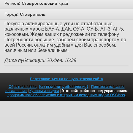
Регион:
Ставропольский край
Город:
Ставрополь
Покупаю активированные угли не отработанные,
различных марок: БАУ-А, ДАК, ОУ-А, ОУ-Б, АГ-3, АГ-5,
кокосовый. Ждем ваших предложений по телефону.
Потребности большие, заберем своим транспортом по
всей России, оплатим удобным для Вас способом,
наличным или безналичным.
Дата публикации: 20.Фев. 16:39
Переключиться на полную версию сайта
Обратная связь
|
Как выделить объявление?
|
Пользовательское
соглашение
|
Купоны и скидки
| Этот сайт работает под управлением
программного обеспечения с открытым исходным кодом OSClass
.