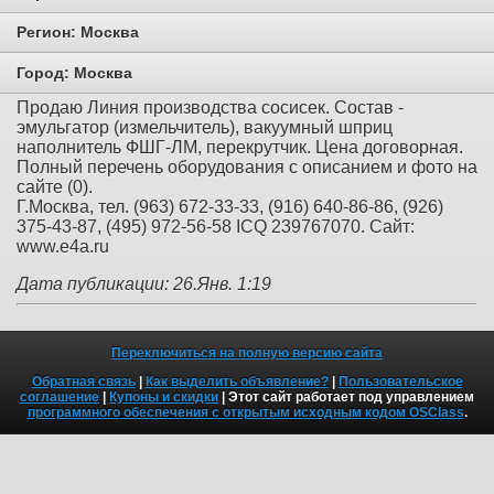
Регион:
Москва
Город:
Москва
Продаю Линия производства сосисек. Состав -
эмульгатор (измельчитель), вакуумный шприц
наполнитель ФШГ-ЛМ, перекрутчик. Цена договорная.
Полный перечень оборудования с описанием и фото на
сайте (0).
Г.Москва, тел. (963) 672-33-33, (916) 640-86-86, (926)
375-43-87, (495) 972-56-58 IСQ 239767070. Сайт:
www.e4a.ru
Дата публикации: 26.Янв. 1:19
Переключиться на полную версию сайта
Обратная связь
|
Как выделить объявление?
|
Пользовательское
соглашение
|
Купоны и скидки
| Этот сайт работает под управлением
программного обеспечения с открытым исходным кодом OSClass
.