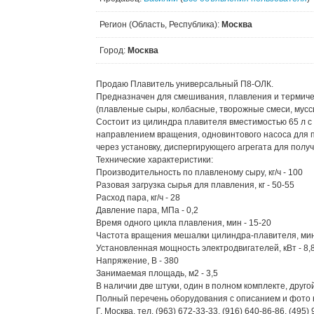
Регион (Область, Республика):
Москва
Город:
Москва
Продаю Плавитель универсальный П8-ОЛК.
Предназначен для смешивания, плавления и термиче
(плавленые сыры, колбасные, творожные смеси, муссы,
Состоит из цилиндра плавителя вместимостью 65 л 
направлением вращения, одновинтового насоса для 
через установку, диспергирующего агрегата для полу
Технические характеристики:
Производительность по плавленому сыру, кг/ч - 100
Разовая загрузка сырья для плавления, кг - 50-55
Расход пара, кг/ч - 28
Давление пара, МПа - 0,2
Время одного цикла плавления, мин - 15-20
Частота вращения мешалки цилиндра-плавителя, мин
Установленная мощность электродвигателей, кВт - 8,
Напряжение, В - 380
Занимаемая площадь, м2 - 3,5
В наличии две штуки, один в полном комплекте, друго
Полный перечень оборудования с описанием и фото н
Г. Москва, тел. (963) 672-33-33, (916) 640-86-86, (495)