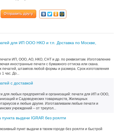
Отправить другу
атей для ИП ООО НКО и т.п. Доставка по Москве,
ечати ИП, ООО, АО, НКО, СНТ и др. по реквизитам. Изготовление
ключая иностранные печати с бумажного оттиска или скана.
х печатей, штампов любой формы и размера. Срок изготовления
1 час. До...
атей с доставкой
и для любых предприятий и организаций: печати для ИП и ООО,
анизаций и Садоводческих товариществ, Жилищных
отариусов и любые другие. Изготавливаем любые печати и
нских учреждений – от треугол...
 пункта выдачи IGRAR без роялти
люзивный пункт выдачи в твоем городе без роялти и быстрой