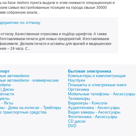
ь на базе любого пункта выдачи и этим снижаете операционную и
раем самые востребованные позиции на города свыше 30000
ами собранную анали...
дприятия по оттиску
оттиску. Качественная отрисовка и подбор шрифтов. А также
 Изготавливаем печати для новых предприятий. Изготавливаем
аксимиле. Делаем печати и штампы для врачей и медицинских
ия – 24 часа. С...
спорт
Бытовая электроника
вые автомобили
Компьютеры и комплектующие
вые автомобили - коммерческие
Ноутбуки
обили
Планшеты и электронные книги
| Диски
Оргтехника
апчасти
Мобильные телефоны - Аксессуары
циклы
Телевизоры
 - Яхты
Видеоигры - Консоли
ны - Дома на колесах - Трейлеры
Аудиотехника - Аксессуары
е транспортные средства
Видео камеры - Аксессуары
Фототехника - Аксессуары
CD диски
DVD