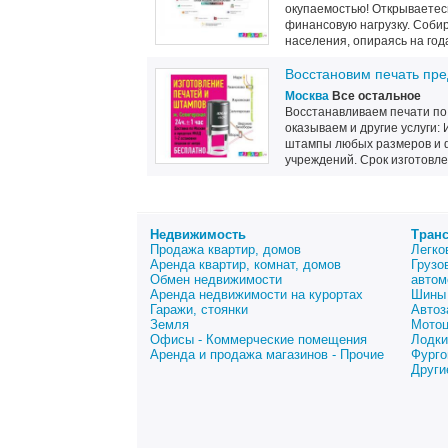
окупаемостью! Открываетес
финансовую нагрузку. Соби
населения, опираясь на год
Восстановим печать пре
Москва
Все остальное
Восстанавливаем печати по 
оказываем и другие услуги:
штампы любых размеров и ф
учреждений. Срок изготовлен
Недвижимость
Тран
Продажа квартир, домов
Легко
Аренда квартир, комнат, домов
Грузо
Обмен недвижимости
автом
Аренда недвижимости на курортах
Шины 
Гаражи, стоянки
Автоз
Земля
Мото
Офисы - Коммерческие помещения
Лодки
Аренда и продажа магазинов - Прочие
Фурго
Други