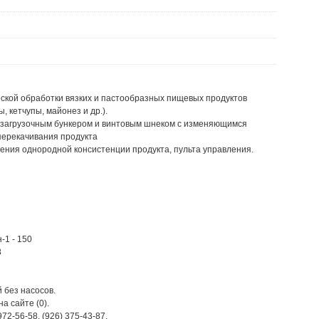
ской обработки вязких и пастообразных пищевых продуктов
 кетчупы, майонез и др.).
с загрузочным бункером и винтовым шнеком с изменяющимся
перекачивания продукта
чения однородной консистенции продукта, пульта управления.
-1 - 150
8
й без насосов.
а сайте (0).
 972-56-58, (926) 375-43-87.