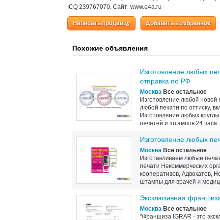
IСQ 239767070. Сайт: www.e4a.ru
Написать продавцу
Добавить в избранное
Похожие объявления
Изготовление любых печ
отправка по РФ
Москва
Все остальное
Изготовление любой новой п
любой печати по оттиску, в
Изготовление любых круглы
печатей и штампов 24 часа ± 
Изготовление любых печ
Москва
Все остальное
Изготавливаем любые печат
печати Некоммерческих орг
кооперативов, Адвокатов, Н
штампы для врачей и медици
Эксклюзивная франшиза
Москва
Все остальное
"Франшиза IGRAR - это экск