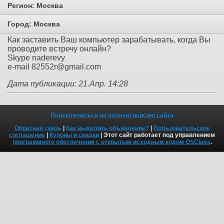
Регион:
Москва
Город:
Москва
Как заставить Ваш компьютер зарабатывать, когда Вы
проводите встречу онлайн?
Skype naderevy
e-mail 82552r@gmail.com
Дата публикации: 21.Апр. 14:28
Переключиться на полную версию сайта
Обратная связь
|
Как выделить объявление?
|
Пользовательское
соглашение
|
Купоны и скидки
| Этот сайт работает под управлением
программного обеспечения с открытым исходным кодом OSClass
.