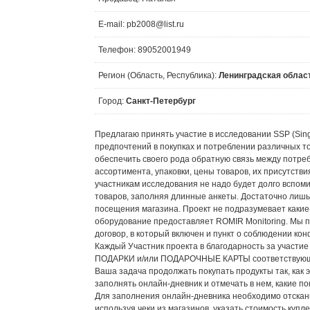
E-mail: pb2008@list.ru
Телефон: 89052001949
Регион (Область, Республика):
Ленинградская облас
Город:
Санкт-Петербург
Предлагаю принять участие в исследовании SSP (Sin
предпочтений в покупках и потреблении различных то
обеспечить своего рода обратную связь между потре
ассортимента, упаковки, цены товаров, их присутстви
участникам исследования не надо будет долго вспоми
товаров, заполняя длинные анкеты. Достаточно лишь
посещения магазина. Проект не подразумевает какие
оборудование предоставляет ROMIR Monitoring. Мы 
договор, в который включен и пункт о соблюдении ко
Каждый Участник проекта в благодарность за участи
ПОДАРКИ и/или ПОДАРОЧНЫЕ КАРТЫ соответствующег
Ваша задача продолжать покупать продукты так, как 
заполнять онлайн-дневник и отмечать в нем, какие п
Для заполнения онлайн-дневника необходимо отскани
используя чеки из магазинов, указать стоимость купл