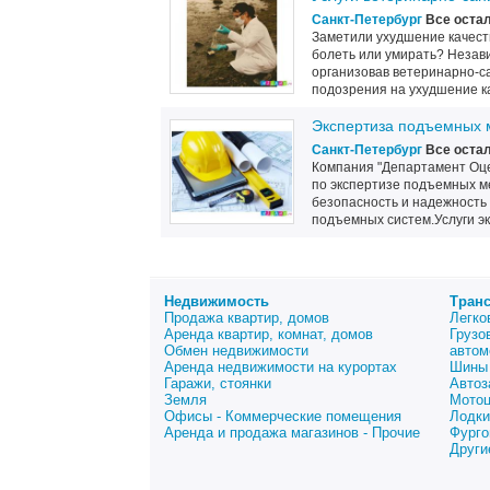
Санкт-Петербург
Все оста
Заметили ухудшение качест
болеть или умирать? Незави
организовав ветеринарно-са
подозрения на ухудшение ка
Экспертиза подъемных 
Санкт-Петербург
Все оста
Компания "Департамент Оц
по экспертизе подъемных м
безопасность и надежность 
подъемных систем.Услуги эк
Недвижимость
Тран
Продажа квартир, домов
Легко
Аренда квартир, комнат, домов
Грузо
Обмен недвижимости
автом
Аренда недвижимости на курортах
Шины 
Гаражи, стоянки
Автоз
Земля
Мото
Офисы - Коммерческие помещения
Лодки
Аренда и продажа магазинов - Прочие
Фурго
Други