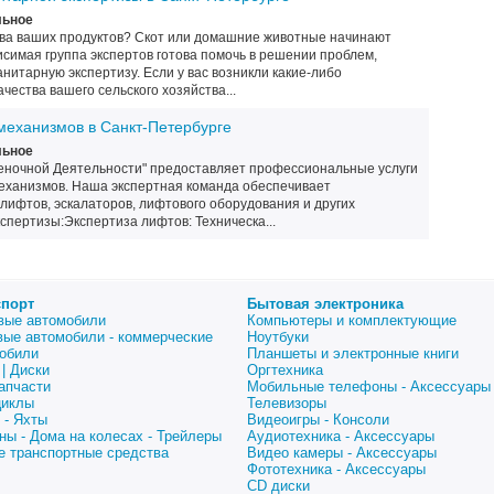
льное
ва ваших продуктов? Скот или домашние животные начинают
симая группа экспертов готова помочь в решении проблем,
нитарную экспертизу. Если у вас возникли какие-либо
чества вашего сельского хозяйства...
механизмов в Санкт-Петербурге
льное
еночной Деятельности" предоставляет профессиональные услуги
еханизмов. Наша экспертная команда обеспечивает
лифтов, эскалаторов, лифтового оборудования и других
спертизы:Экспертиза лифтов: Техническа...
спорт
Бытовая электроника
вые автомобили
Компьютеры и комплектующие
вые автомобили - коммерческие
Ноутбуки
обили
Планшеты и электронные книги
| Диски
Оргтехника
апчасти
Мобильные телефоны - Аксессуары
циклы
Телевизоры
 - Яхты
Видеоигры - Консоли
ны - Дома на колесах - Трейлеры
Аудиотехника - Аксессуары
е транспортные средства
Видео камеры - Аксессуары
Фототехника - Аксессуары
CD диски