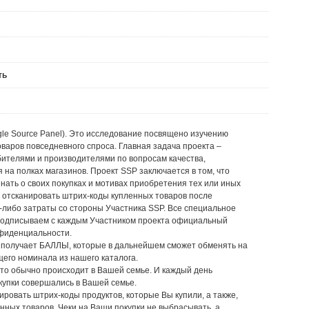
ть
gle Source Panel). Это исследование посвящено изучению
варов повседневного спроса. Главная задача проекта –
бителями и производителями по вопросам качества,
я на полках магазинов. Проект SSP заключается в том, что
нать о своих покупках и мотивах приобретения тех или иных
 отсканировать штрих-коды купленных товаров после
-либо затраты со стороны Участника SSP. Все специальное
подписываем с каждым Участником проекта официальный
нфиденциальности.
е получает БАЛЛЫ, которые в дальнейшем сможет обменять на
о номинала из нашего каталога.
это обычно происходит в Вашей семье. И каждый день
окупки совершались в Вашей семье.
ровать штрих-коды продуктов, которые Вы купили, а также,
енных товаров. Чеки на Ваши покупки не выбрасывать, а