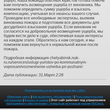
ущерб, наша команда опытных юристов готова помочь
вам получить возмещение ущерба от виновника. Мы
поможем определить сумму ущерба и взыскать
компенсацию, учитывая все нюансы вашего случая.
Проведем все необходимые экспертизы, выявим
виновника пожара и подготовим все документы для
досудебного взыскания ущерба. Если виновник не
согласится на добровольное возмещение ущерба, мы
будем вести дело в суде, обеспечивая ваши интересы
на каждом этапе. Обратитесь к нам сегодня, и мы
поможем вам вернуться к нормальной жизни после
пожара.
Подробная информация chelyabinsk.nuk-
ru.ru/services/uslugi-yuristov-po-kommunalnym-
voprosam/vozmeshenie-usherba-pri-pozhare/
Дата публикации: 31.Март 2:28
Переключиться на полную версию сайта
Обратная связь
|
Как выделить объявление?
|
Пользовательское
соглашение
|
Купоны и скидки
| Этот сайт работает под управлением
программного обеспечения с открытым исходным кодом OSClass
.