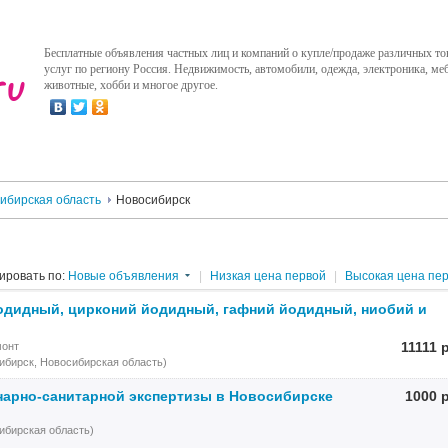
Бесплатные объявления частных лиц и компаний о купле/продаже различных то
услуг по региону Россия. Недвижимость, автомобили, одежда, электроника, меб
животные, хобби и многое другое.
ибирская область
Новосибирск
ировать по:
Новые объявления
|
Низкая цена первой
|
Высокая цена пе
одидный, цирконий йодидный, гафний йодидный, ниобий и
11111 
монт
ибирск, Новосибирская область)
нарно-санитарной экспертизы в Новосибирске
1000 
ибирская область)