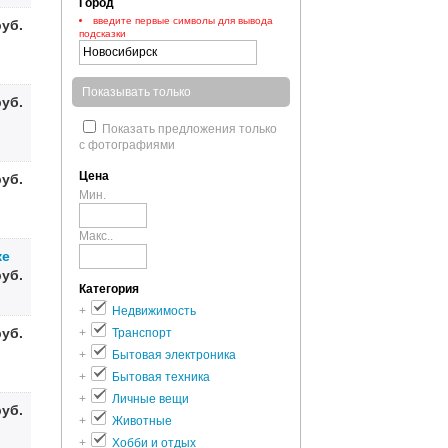
Город
введите первые символы для вывода
руб.
подсказки
Показывать только
руб.
Показать предложения только
с фотографиями
Цена
руб.
Мин.
Макс..
ке
руб.
Категория
+
Недвижимость
руб.
+
Транспорт
+
Бытовая электроника
+
Бытовая техника
+
Личные вещи
руб.
+
Животные
+
Хобби и отдых