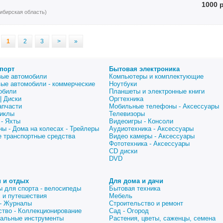
1000 
ибирская область)
1
2
3
>
»
порт
Бытовая электроника
вые автомобили
Компьютеры и комплектующие
вые автомобили - коммерческие
Ноутбуки
обили
Планшеты и электронные книги
| Диски
Оргтехника
апчасти
Мобильные телефоны - Аксессуары
иклы
Телевизоры
 - Яхты
Видеоигры - Консоли
ны - Дома на колесах - Трейлеры
Аудиотехника - Аксессуары
е транспортные средства
Видео камеры - Аксессуары
Фототехника - Аксессуары
CD диски
DVD
 и отдых
Для дома и дачи
ы для спорта - велосипеды
Бытовая техника
 и путешествия
Мебель
 - Журналы
Строительство и ремонт
ство - Коллекционирование
Сад - Огород
альные инструменты
Растения, цветы, саженцы, семена