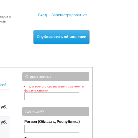
Вход
|
Зарегистрироваться
варов и
ель,
Опубликовать объявление
Строка поиска
рвой
для точного соответствия заключите
фразу в кавычки
руб.
Где ищем?
руб.
Регион (Область, Республика)