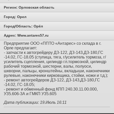
Регион:
Орловская область
Город:
Орел
Город/Область:
Орёл
Адрес:
Www.antares57.ru
Предприятие ООО «ППТО «Антарес» со склада в г.
Орле предлагает:
- запчасти к автогрейдеру ДЗ-122, ДЗ-143,ДЗ-180,ГС
-14.02, ГС-18.05 (ступица, тяга, г/усилитель тормоза, г/
усилитель сцепления, цилиндр гл.тормозной, цилиндр
рабочий тормозной, шестерни, валы, полуоси,
шкворни, пальцы, кронштейны, вкладыши, наконечники
рулевые, наконечники кирковщика, стойки, ножи и т.д.);
- ремонт автогрейдеров ДЗ-122, ДЗ-143,ДЗ-180,ГС
-14.02, ГС-18.05;
- ремонт и обменный фонд КПП 240.30.11.00.000,
У35.606-3А и ГМКП У35.605
Дата публикации: 19.Июль 16:11