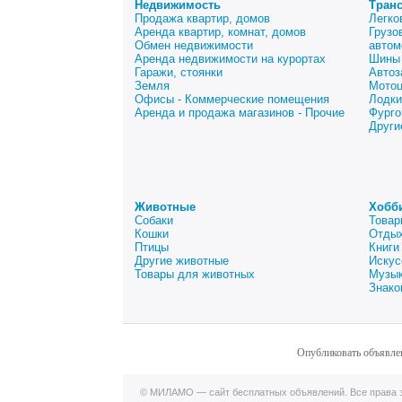
Недвижимость
Тран
Продажа квартир, домов
Легко
Аренда квартир, комнат, домов
Грузо
Обмен недвижимости
автом
Аренда недвижимости на курортах
Шины 
Гаражи, стоянки
Автоз
Земля
Мото
Офисы - Коммерческие помещения
Лодки
Аренда и продажа магазинов - Прочие
Фурго
Други
Животные
Хобб
Собаки
Товар
Кошки
Отдых
Птицы
Книги
Другие животные
Искус
Товары для животных
Музык
Знако
Опубликовать объявле
© МИЛАМО — сайт бесплатных объявлений. Все права з