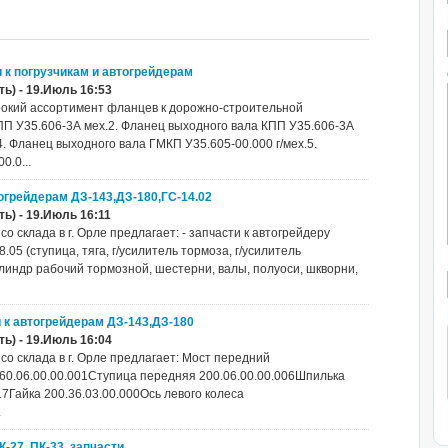
и к погрузчикам и автогрейдерам
ь) - 19.Июль 16:53
окий ассортимент фланцев к дорожно-строительной
ПП У35.606-3А мех.2. Фланец выходного вала КПП У35.606-3А
4. Фланец выходного вала ГМКП У35.605-00.000 г/мех.5.
.0...
втогрейдерам ДЗ-143,ДЗ-180,ГС-14.02
ь) - 19.Июль 16:11
склада в г. Орле предлагает: - запчасти к автогрейдеру
8.05 (ступица, тяга, г/усилитель тормоза, г/усилитель
линдр рабочий тормозной, шестерни, валы, полуоси, шкворни,
и к автогрейдерам ДЗ-143,ДЗ-180
ь) - 19.Июль 16:04
 склада в г. Орле предлагает: Мост передний
260.06.00.00.001Ступица передняя 200.06.00.00.006Шпилька
17Гайка 200.36.03.00.000Ось левого колеса
.
К-27, ПК-33, запчасти