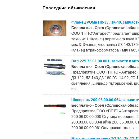
Последние объявления
Фланец РОМа ПК-33, ПК-40, запчаст
Бесплатно - Орел (Орловская област
ООО "ППТО"Антарес" предлагает шир
технике:1. Фланец первичного вала К
мех.3. Фланец хвостовика ДЗ-143/180
Фланец г/трансформатора ГМКП 605.00
Вал 225.73.01.00.001, запчасти к а
Бесплатно - Орел (Орловская област
Предприятие ООО «ППТО «Антарес» со 
ДЗ-122, ДЗ-143,ДЗ-180,ГС -14.02, ГС-1
сцепления, цилиндр гл.тормозной, ци
па...
Шкворень 200.06.00.00.064, запчаст
Бесплатно - Орел (Орловская област
Предприятие ООО «ППТО «Антарес» со
260.06.00.00.000 Ступица передняя 
200.03.00.00.034Гайка 200.36.00.00.0
200.06.00.00.061Ось правого колеса ..
Мост для погрузчика ТО-30, ПК-22, П