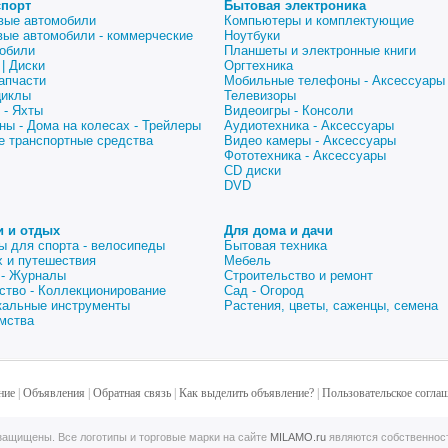
спорт
Бытовая электроника
вые автомобили
Компьютеры и комплектующие
вые автомобили - коммерческие
Ноутбуки
обили
Планшеты и электронные книги
| Диски
Оргтехника
апчасти
Мобильные телефоны - Аксессуары
циклы
Телевизоры
 - Яхты
Видеоигры - Консоли
ны - Дома на колесах - Трейлеры
Аудиотехника - Аксессуары
е транспортные средства
Видео камеры - Аксессуары
Фототехника - Аксессуары
CD диски
DVD
и и отдых
Для дома и дачи
ы для спорта - велосипеды
Бытовая техника
 и путешествия
Мебель
 - Журналы
Строительство и ремонт
ство - Коллекционирование
Сад - Огород
альные инструменты
Растения, цветы, саженцы, семена
мства
ние
|
Объявления
|
Обратная связь
|
Как выделить объявление?
|
Пользовательское согла
ащищены. Все логотипы и торговые марки на сайте
MILAMO.ru
являются собственнос