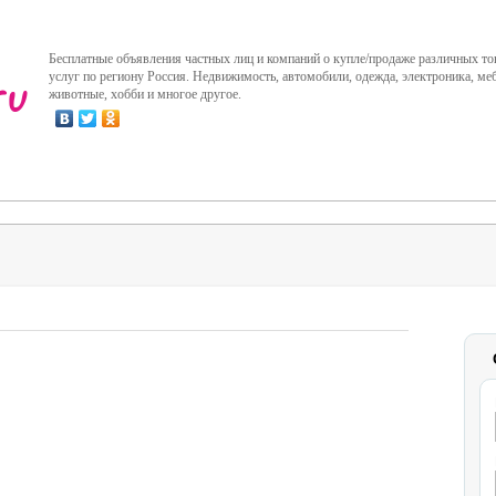
Бесплатные объявления частных лиц и компаний о купле/продаже различных то
услуг по региону Россия. Недвижимость, автомобили, одежда, электроника, меб
животные, хобби и многое другое.