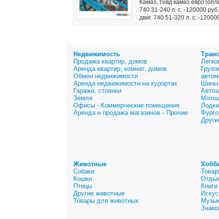
Камаз, тнвд камаз евроТопл
740.31-240 л. с. -120000 руб
двиг. 740.51-320 л. с. -120000
Недвижимость
Тран
Продажа квартир, домов
Легко
Аренда квартир, комнат, домов
Грузо
Обмен недвижимости
автом
Аренда недвижимости на курортах
Шины 
Гаражи, стоянки
Автоз
Земля
Мото
Офисы - Коммерческие помещения
Лодки
Аренда и продажа магазинов - Прочие
Фурго
Други
Животные
Хобб
Собаки
Товар
Кошки
Отдых
Птицы
Книги
Другие животные
Искус
Товары для животных
Музык
Знако