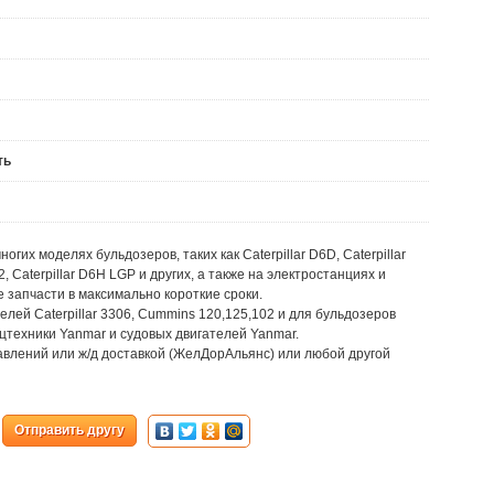
ть
огих моделях бульдозеров, таких как Caterpillar D6D, Caterpillar
2, Caterpillar D6H LGP и других, а также на электростанциях и
 запчасти в максимально короткие сроки.
елей Caterpillar 3306, Cummins 120,125,102 и для бульдозеров
пецтехники Yanmar и судовых двигателей Yanmar.
влений или ж/д доставкой (ЖелДорАльянс) или любой другой
Отправить другу