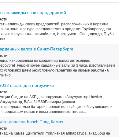
ет неликвиды своих предприятий
асти
ет неликвиды своих предприятий, расположенных в Коряжме,
овная номенклатура, предлагаемая к продаже: Трубопроводная
ехнике и грузовым автомобилям, Инструмент, Спецодежда, Трубы
че...
карданных валов в Санкт-Петербурге
асти
ециализированный на карданных валах автосервис
ербурге! Ремонтируем карданные валы за 3 часа, изготавливаем
ких условиях! Даем безусловную гарантию на любые работы - 6
пытно...
012 г. вып. для погрузчика
асти
Акции Скидки на АКБ для погрузчиков:Аккумулятор Hawker
Аккумулятор, В/Ач: 24/560Размеры (дхшхв)
се предлагаемые батареи прошли полный цикл обслуживания и
я! предлагаем новые и восстановленные тяговы...
ого давлени bosch Тнвд Камаз
асти
.Тнвд на Камаз, Двигатели, топливная аппаратура, Тнвд бош на