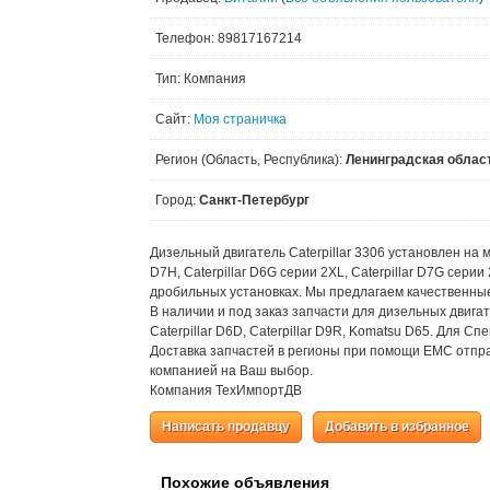
Телефон: 89817167214
Тип: Компания
Сайт:
Моя страничка
Регион (Область, Республика):
Ленинградская облас
Город:
Санкт-Петербург
Дизельный двигатель Caterpillar 3306 установлен на мн
D7H, Caterpillar D6G серии 2XL, Caterpillar D7G серии 
дробильных установках. Мы предлагаем качественные
В наличии и под заказ запчасти для дизельных двигат
Caterpillar D6D, Caterpillar D9R, Komatsu D65. Для С
Доставка запчастей в регионы при помощи ЕМС отпра
компанией на Ваш выбор.
Компания ТехИмпортДВ
Написать продавцу
Добавить в избранное
Похожие объявления