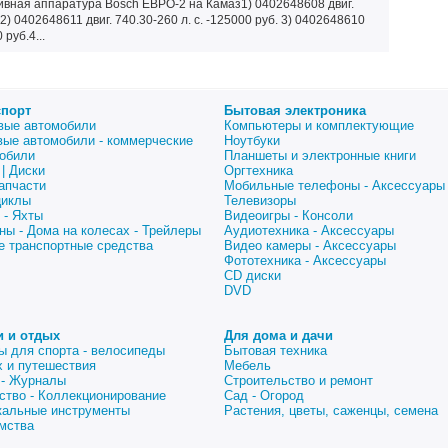
ивная аппаратура Bosch ЕВРО-2 на Камаз1) 0402648608 двиг.
.2) 0402648611 двиг. 740.30-260 л. с. -125000 руб. 3) 0402648610
 руб.4...
спорт
Бытовая электроника
вые автомобили
Компьютеры и комплектующие
вые автомобили - коммерческие
Ноутбуки
обили
Планшеты и электронные книги
| Диски
Оргтехника
апчасти
Мобильные телефоны - Аксессуары
циклы
Телевизоры
 - Яхты
Видеоигры - Консоли
ны - Дома на колесах - Трейлеры
Аудиотехника - Аксессуары
е транспортные средства
Видео камеры - Аксессуары
Фототехника - Аксессуары
CD диски
DVD
и и отдых
Для дома и дачи
ы для спорта - велосипеды
Бытовая техника
 и путешествия
Мебель
 - Журналы
Строительство и ремонт
ство - Коллекционирование
Сад - Огород
альные инструменты
Растения, цветы, саженцы, семена
мства