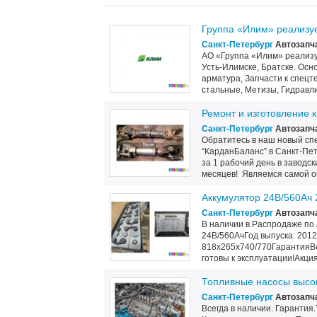
Группа «Илим» реализу
Санкт-Петербург
Автозапч
АО «Группа «Илим» реализу
Усть-Илимске, Братске. Осн
арматура, Запчасти к спецт
стальные, Метизы, Гидравли
Ремонт и изготовление 
Санкт-Петербург
Автозапч
Обратитесь в наш новый сп
“КарданБаланс” в Санкт-Пет
за 1 рабочий день в заводс
месяцев! Являемся самой о
Аккумулятор 24В/560Ач 2
Санкт-Петербург
Автозапч
В наличии в Распродаже по 
24В/560АчГод выпуска: 2012
818х265х740/770ГарантияВ
готовы к эксплуатации!Акци
Топливные насосы высок
Санкт-Петербург
Автозапч
Всегда в наличии. Гарантия