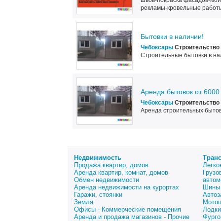
швов-покраска фасадов-мой
рекламы-кровельные работы
Бытовки в наличии!
Чебоксары
Строительство 
Строительные бытовки в на
Аренда бытовок от 6000
Чебоксары
Строительство 
Аренда строительных бытово
Недвижимость
Тран
Продажа квартир, домов
Легко
Аренда квартир, комнат, домов
Грузо
Обмен недвижимости
автом
Аренда недвижимости на курортах
Шины 
Гаражи, стоянки
Автоз
Земля
Мото
Офисы - Коммерческие помещения
Лодки
Аренда и продажа магазинов - Прочие
Фурго