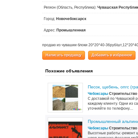
Регион (Область, Республика):
Чувашская Республи
Город:
Новочебоксарск
Адрес:
Промышленная
продаю из чувашии блоки 20*20*40-36руб/шт,12*20*4
Написать продавцу
Добавить в избранное
Похожие объявления
Песок, щебень, опгс (гр
Чебоксары
Строительство 
С доставкой по Чувашской р
каждому клиенту. Одни из са
уточняйте по телефону....
Промышленный альпини
Чебоксары
Строительство 
Высотные работы:-ремонт ц