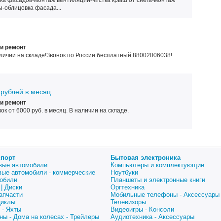
ка фасадов-монтаж вентиляции-чистка крыш от снега-монтаж
-облицовка фасада...
и ремонт
личии на складе!Звонок по России бесплатный 88002006038!
 рублей в месяц.
и ремонт
к от 6000 руб. в месяц. В наличии на складе.
спорт
Бытовая электроника
вые автомобили
Компьютеры и комплектующие
вые автомобили - коммерческие
Ноутбуки
обили
Планшеты и электронные книги
| Диски
Оргтехника
апчасти
Мобильные телефоны - Аксессуары
циклы
Телевизоры
 - Яхты
Видеоигры - Консоли
ны - Дома на колесах - Трейлеры
Аудиотехника - Аксессуары