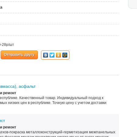
ка
0-28р/шт
Отправить другу
авмасса), асфальт
и ремонт
еспублике. Качественный товар. Индивидуальный подход к
мых низких цен в республике. Точную цену с учетом доставки
ст
и ремонт
ехов-покраска металлоконструкций-герметизация межпанельных