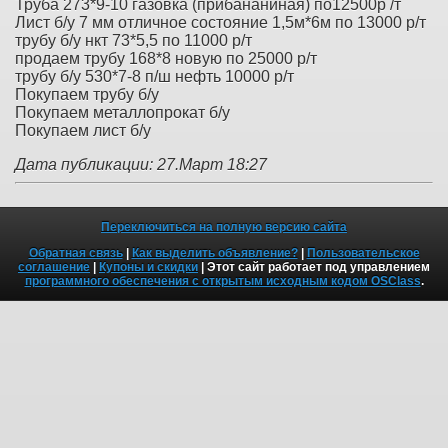
Труба 273*9-10 газовка (прибананиная) по12500р /т
Лист б/у 7 мм отличное состояние 1,5м*6м по 13000 р/т
трубу б/у нкт 73*5,5 по 11000 р/т
продаем трубу 168*8 новую по 25000 р/т
трубу б/у 530*7-8 п/ш нефть 10000 р/т
Покупаем трубу б/у
Покупаем металлопрокат б/у
Покупаем лист б/у
Дата публикации: 27.Март 18:27
Переключиться на полную версию сайта
Обратная связь
|
Как выделить объявление?
|
Пользовательское
соглашение
|
Купоны и скидки
| Этот сайт работает под управлением
программного обеспечения с открытым исходным кодом OSClass
.