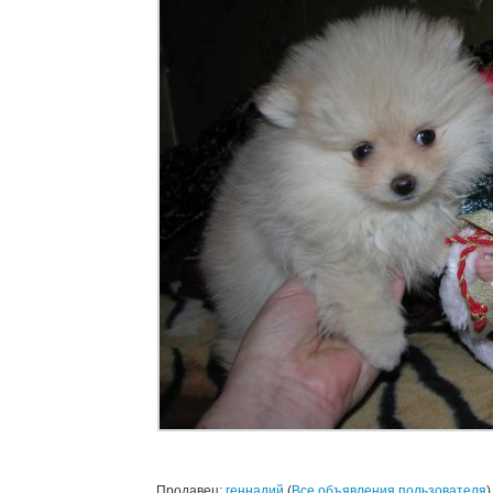
Продавец:
геннадий
(
Все объявления пользователя
)