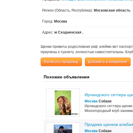
Регион (Область, Республика):
Московская область
Город:
Москва
Адрес:
м Сходненская .
Щенки привиты родословная ркф ,клеймо вет паспорт 
приучены к туалету ,полностью самостоятельны .Клу
Написать продавцу
Добавить в избранное
Похожие объявления
Ирландского сеттера ще
Москва
Собаки
Ирландского сеттера щенки 
Монопородный клуб занима
Продажа щенков алабая
Москва
Собаки