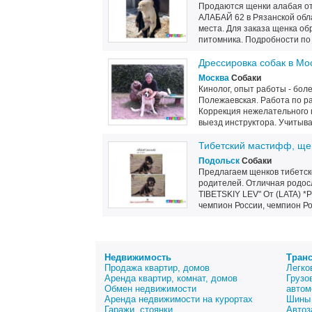
Продаются щенки алабая от
АЛАБАЙ 62 в Рязанской обл
места. Для заказа щенка о
питомника. Подробности по 
Дрессировка собак в Мо
Москва
Собаки
Кинолог, опыт работы - боле
Полежаевская. Работа по р
Коррекция нежелательного п
выезд инструктора. Учитыва
Тибетский мастифф, ще
Подольск
Собаки
Предлагаем щенков тибетск
родителей. Отличная родос
TIBETSKIY LEV" От (LATA)
чемпион России, чемпион Ро
Недвижимость
Тран
Продажа квартир, домов
Легко
Аренда квартир, комнат, домов
Грузо
Обмен недвижимости
автом
Аренда недвижимости на курортах
Шины 
Гаражи, стоянки
Автоз