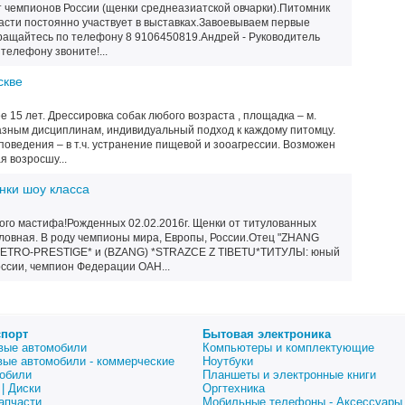
 чемпионов России (щенки среднеазиатской овчарки).Питомник
асти постоянно участвует в выставках.Завоевываем первые
бращайтесь по телефону 8 9106450819.Андрей - Руководитель
телефону звоните!...
скве
е 15 лет. Дрессировка собак любого возраста , площадка – м.
азным дисциплинам, индивидуальный подход к каждому питомцу.
оведения – в т.ч. устранение пищевой и зооагрессии. Возможен
я возросшу...
нки шоу класса
ого мастифа!Рожденных 02.02.2016г. Щенки от титулованных
ловная. В роду чемпионы мира, Европы, России.Отец "ZHANG
 *PETRO-PRESTIGE* и (BZANG) *STRAZCE Z TIBETU*ТИТУЛЫ: юный
ссии, чемпион Федерации ОАН...
спорт
Бытовая электроника
вые автомобили
Компьютеры и комплектующие
вые автомобили - коммерческие
Ноутбуки
обили
Планшеты и электронные книги
| Диски
Оргтехника
апчасти
Мобильные телефоны - Аксессуары