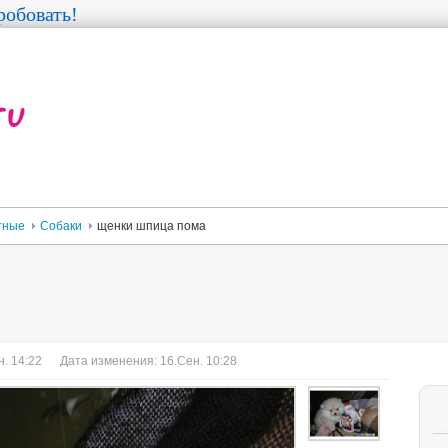
обовать!
тные
Собаки
щенки шпица пома
. 14:22
Дата изменения: 16.Сен. 10:28