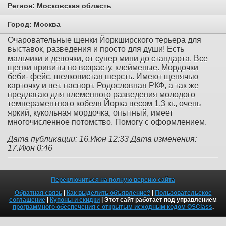
Регион:
Московская область
Город:
Москва
Очаровательные щенки Йоркширского терьера для
выставок, разведения и просто для души! Есть
мальчики и девочки, от супер мини до стандарта. Все
щенки привиты по возрасту, клейменые. Мордочки
беби- фейс, шелковистая шерсть. Имеют щенячью
карточку и вет. паспорт. Родословная РКФ, а так же
предлагаю для племенного разведения молодого
темпераментного кобеля Йорка весом 1,3 кг., очень
яркий, кукольная мордочка, опытный, имеет
многочисленное потомство. Помогу с оформлением.
Дата публикации: 16.Июн 12:33
Дата изменения:
17.Июн 0:46
Переключиться на полную версию сайта
Обратная связь
|
Как выделить объявление?
|
Пользовательское
соглашение
|
Купоны и скидки
| Этот сайт работает под управлением
программного обеспечения с открытым исходным кодом OSClass
.