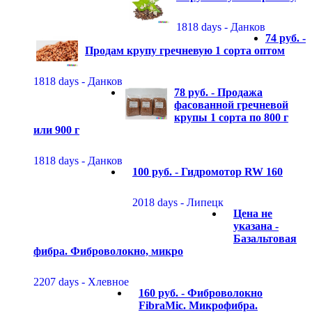
1818 days - Данков
74 руб. -
Продам крупу гречневую 1 сорта оптом
1818 days - Данков
78 руб. -
Продажа
фасованной гречневой
крупы 1 сорта по 800 г
или 900 г
1818 days - Данков
100 руб. -
Гидромотор RW 160
2018 days - Липецк
Цена не
указана -
Базальтовая
фибра. Фиброволокно, микро
2207 days - Хлевное
160 руб. -
Фиброволокно
FibraMic. Микрофибра.