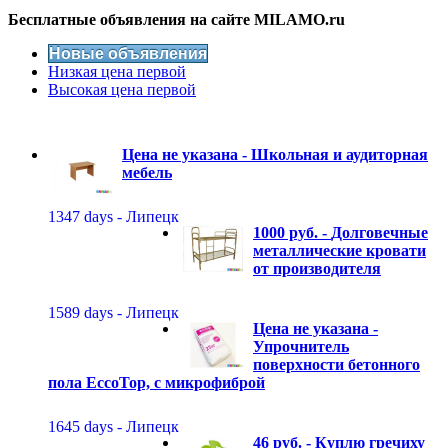
Бесплатные объявления на сайте MILAMO.ru
Новые объявления
Низкая цена первой
Высокая цена первой
Цена не указана -
Школьная и аудиторная
мебель
1347 days - Липецк
1000 руб. -
Долговечные
металлические кровати
от производителя
1589 days - Липецк
Цена не указана -
Упрочнитель
поверхности бетонного
пола EccoTop, с микрофиброй
1645 days - Липецк
46 руб. -
Куплю гречиху